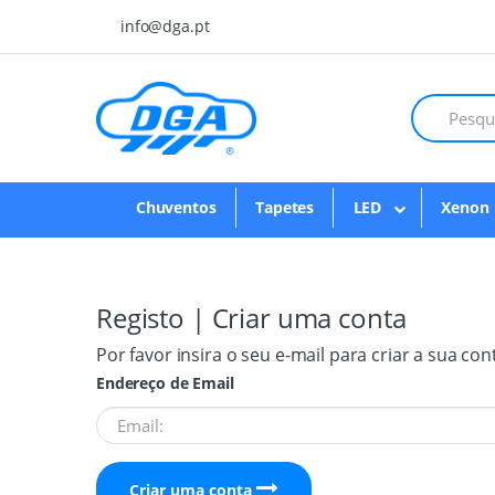
Skip to navigation
Skip to content
info@dga.pt
Chuventos
Tapetes
LED
Xenon
Registo | Criar uma conta
Por favor insira o seu e-mail para criar a sua con
Endereço de Email
Criar uma conta