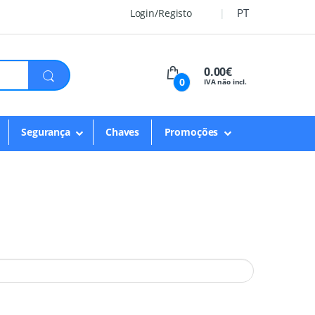
PT
Login/Registo
0.00€
0
IVA não incl.
Segurança
Chaves
Promoções