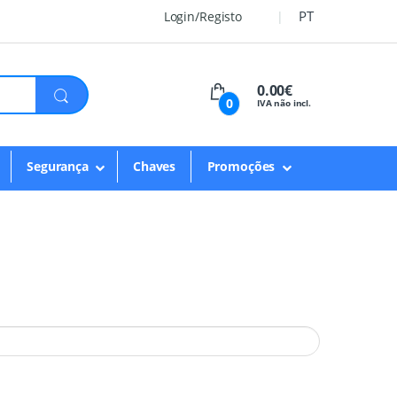
PT
Login/Registo
0.00€
0
IVA não incl.
Segurança
Chaves
Promoções