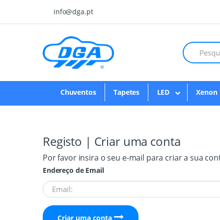
Skip to navigation
Skip to content
info@dga.pt
Chuventos
Tapetes
LED
Xenon
Registo | Criar uma conta
Por favor insira o seu e-mail para criar a sua con
Endereço de Email
Criar uma conta