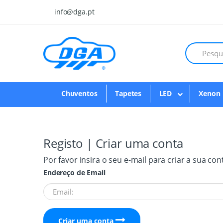
Skip to navigation
Skip to content
info@dga.pt
Chuventos
Tapetes
LED
Xenon
Registo | Criar uma conta
Por favor insira o seu e-mail para criar a sua con
Endereço de Email
Criar uma conta