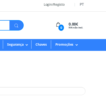
PT
Login/Registo
0.00€
0
IVA não incl.
Segurança
Chaves
Promoções