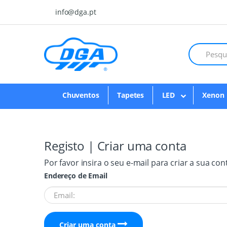
Skip to navigation
Skip to content
info@dga.pt
Chuventos
Tapetes
LED
Xenon
Registo | Criar uma conta
Por favor insira o seu e-mail para criar a sua con
Endereço de Email
Criar uma conta