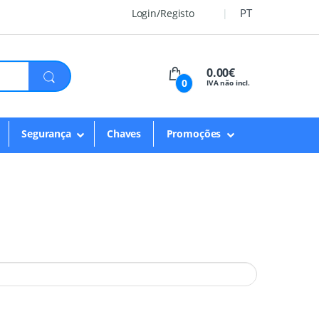
PT
Login/Registo
0.00€
0
IVA não incl.
Segurança
Chaves
Promoções